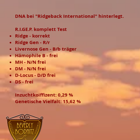
DNA bei "Ridgeback International" hinterlegt.
R.I.GE.P. komplett Test
Ridge - korrekt
Ridge Gen - R/r
Livernose Gen - B/b träger
Hämophile B - frei
MH - N/N frei
DM - N/N frei
D-Locus - D/D frei
DS - frei
Inzuchtkoiffizent: 0,29 %
Genetische Vielfalt: 15,62 %