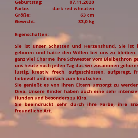
Geburtstag:
07.11.2020
Farbe:
dark red wheaten
Größe:
63 cm
Gewicht:
33,0 kg
Eigenschaften:
Sie ist unser Schatten und Herzenshund. Sie ist
geboren und hatte den Willen bei uns zu bleiben.
ganz viel Charme ihre Schwester vom Bleibethron ge
uns heute noch jeden Tag das wir zusammen gehören.
lustig, kreativ, frech, aufgeschlossen, aufgeregt, f
liebevoll und einfach zum knutschen.
Sie genießt es von ihren Eltern umsorgt zu werden
Diva. Unsere Kinder haben auch eine sehr intensi
Hunden und besonders zu Kira.
Sie beeindruckt sehr durch ihre Farbe, ihre Er
freundliche Art.