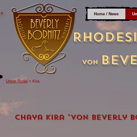
Home / News
Un
Rhodes
Beve
von
Unser Rudel
> Kira
Chaya Kira "von Beverly B